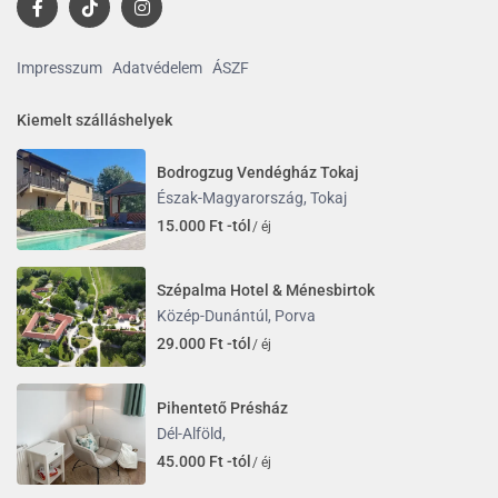
Impresszum
Adatvédelem
ÁSZF
Kiemelt szálláshelyek
Bodrogzug Vendégház Tokaj
Észak-Magyarország
,
Tokaj
15.000 Ft -tól
/ éj
Szépalma Hotel & Ménesbirtok
Közép-Dunántúl
,
Porva
29.000 Ft -tól
/ éj
Pihentető Présház
Dél-Alföld
,
45.000 Ft -tól
/ éj