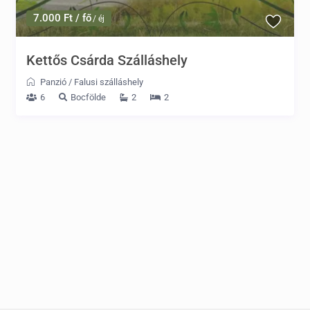
7.000 Ft / fő
/ éj
Kettős Csárda Szálláshely
Panzió
/
Falusi szálláshely
6
Bocfölde
2
2