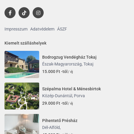
Impresszum
Adatvédelem
ÁSZF
Kiemelt szálláshelyek
Bodrogzug Vendégház Tokaj
Észak-Magyarország
,
Tokaj
15.000 Ft -tól
/ éj
Szépalma Hotel & Ménesbirtok
Közép-Dunántúl
,
Porva
29.000 Ft -tól
/ éj
Pihentető Présház
Dél-Alföld
,