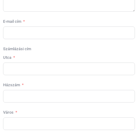
E-mail cím
Számlázási cím
Utca
Házszám
Város