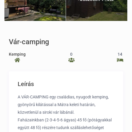
Vár-camping
Kemping
0
14
Leírás
A VÁR-CAMPING egy családias, nyugodt kemping,
gyönyörű kilátással a Mátra keleti határán,
közvetlenül a siroki vár lábánál.
Faházainkban (2-3-4-5-6 ágyas) 45 fő (pótágyakkal
együtt 48 fő) részére tudunk szálláslehetőséget