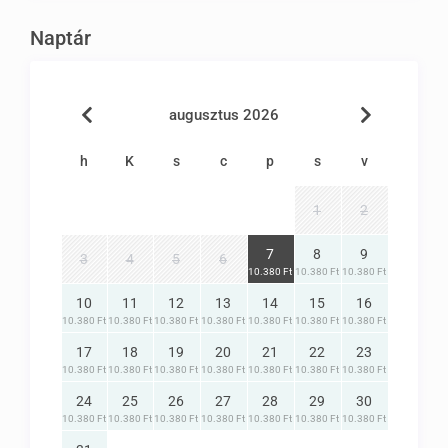
Szunyogháló
Naptár
Panoráma a hegyekre
augusztus 2026
Játszótér
Parkolás a kemping területén megoldott; buszok
h
K
s
c
p
s
v
pedig a kemping melletti saját területen állhatnak
1
2
meg.
Szálláshelyed kategóriája: Felnőttbarát szálláshely
7
8
9
3
4
5
6
(18 éven felüli vendégeket fogad), Baba-
10.380 Ft
10.380 Ft
10.380 Ft
gyermekbarát szálláshely, Szálláshely
10
11
12
13
14
15
16
nyugdíjasoknak, Hegyvidéki szálláshely, Felnőttbarát
10.380 Ft
10.380 Ft
10.380 Ft
10.380 Ft
10.380 Ft
10.380 Ft
10.380 Ft
szálláshely (14 éven felüli vendégeket fogad),
17
18
19
20
21
22
23
Szálláshely pároknak, Szálláshely családoknak,
10.380 Ft
10.380 Ft
10.380 Ft
10.380 Ft
10.380 Ft
10.380 Ft
10.380 Ft
Állatbarát szálláshely
24
25
26
27
28
29
30
Ellátás: Vacsora, Reggeli, Nincs ellátás
10.380 Ft
10.380 Ft
10.380 Ft
10.380 Ft
10.380 Ft
10.380 Ft
10.380 Ft