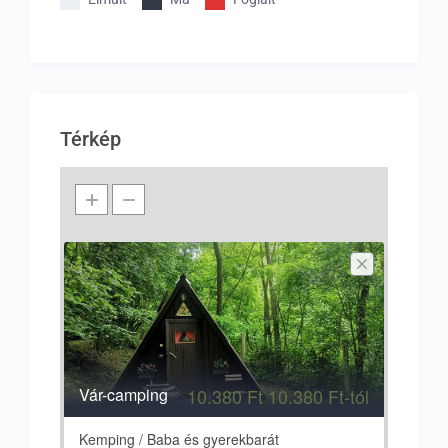
Térkép
Vár-camping
10.380 Ft 10.380 Ft-tól
Kemping / Baba és gyerekbarát