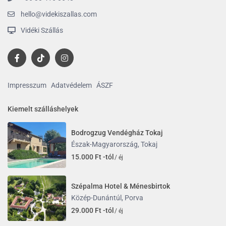
hello@videkiszallas.com
Vidéki Szállás
Impresszum
Adatvédelem
ÁSZF
Kiemelt szálláshelyek
Bodrogzug Vendégház Tokaj
Észak-Magyarország
,
Tokaj
15.000 Ft -tól
/ éj
Szépalma Hotel & Ménesbirtok
Közép-Dunántúl
,
Porva
29.000 Ft -tól
/ éj