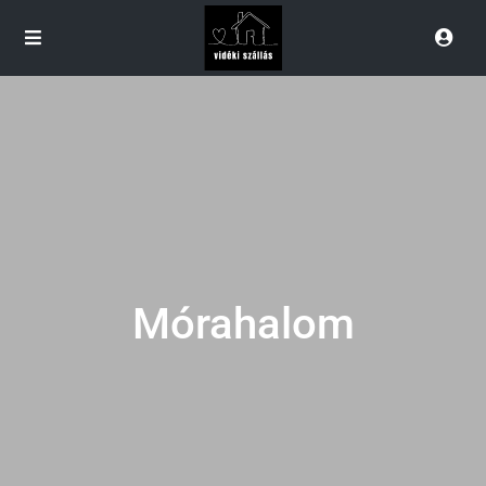
Mórahalom