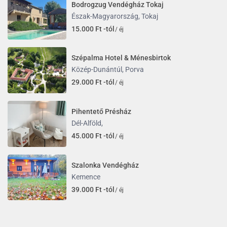
Bodrogzug Vendégház Tokaj
Észak-Magyarország
,
Tokaj
15.000 Ft -tól
/ éj
Szépalma Hotel & Ménesbirtok
Közép-Dunántúl
,
Porva
29.000 Ft -tól
/ éj
Pihentető Présház
Dél-Alföld
,
45.000 Ft -tól
/ éj
Szalonka Vendégház
Kemence
39.000 Ft -tól
/ éj