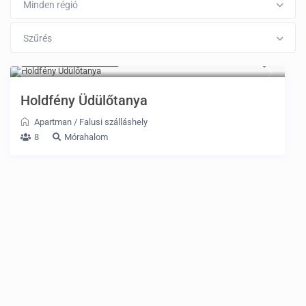
Minden régió
Szűrés
16.000 Ft / 2 fő
/ éj
Holdfény Üdülőtanya
Apartman
/
Falusi szálláshely
8
Mórahalom