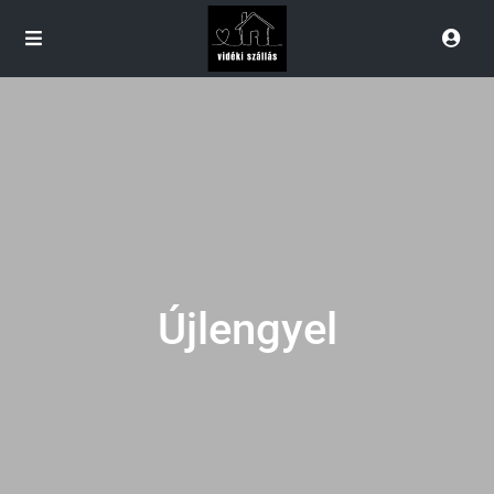
Újlengyel