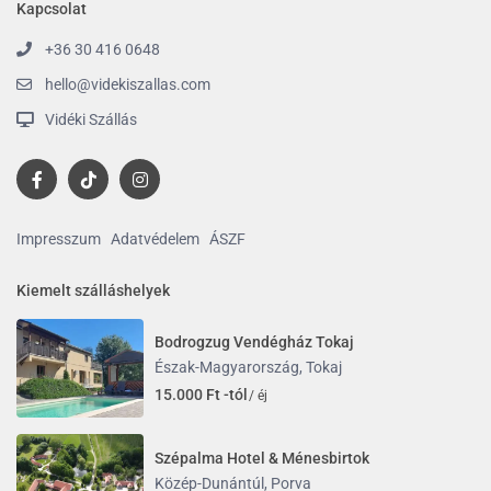
Kapcsolat
+36 30 416 0648
hello@videkiszallas.com
Vidéki Szállás
Impresszum
Adatvédelem
ÁSZF
Kiemelt szálláshelyek
Bodrogzug Vendégház Tokaj
Észak-Magyarország
,
Tokaj
15.000 Ft -tól
/ éj
Szépalma Hotel & Ménesbirtok
Közép-Dunántúl
,
Porva