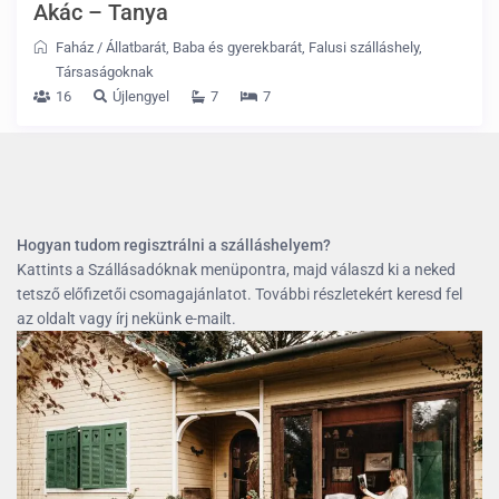
Akác – Tanya
Faház
/
Állatbarát
,
Baba és gyerekbarát
,
Falusi szálláshely
,
Társaságoknak
16
Újlengyel
7
7
Hogyan tudom regisztrálni a szálláshelyem?
Kattints a Szállásadóknak menüpontra, majd válaszd ki a neked
tetsző előfizetői csomagajánlatot. További részletekért keresd fel
az oldalt vagy írj nekünk e-mailt.