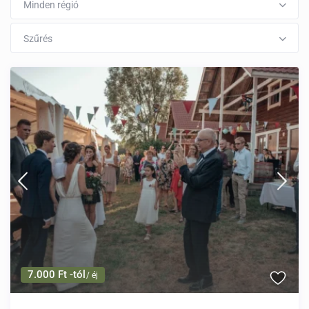
Minden régió
Szűrés
7.000 Ft -tól
/ éj