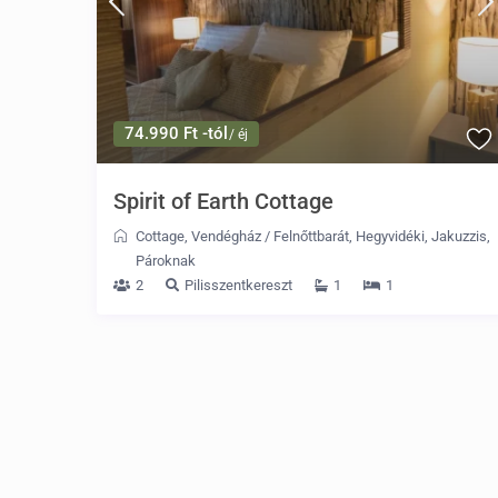
74.990 Ft -tól
/ éj
Spirit of Earth Cottage
Cottage
,
Vendégház
/
Felnőttbarát
,
Hegyvidéki
,
Jakuzzis
,
Pároknak
2
Pilisszentkereszt
1
1