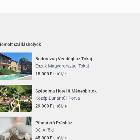
iemelt szálláshelyek
Bodrogzug Vendégház Tokaj
Észak-Magyarország
,
Tokaj
15.000 Ft -tól
/ éj
Szépalma Hotel & Ménesbirtok
Közép-Dunántúl
,
Porva
29.000 Ft -tól
/ éj
Pihentető Présház
Dél-Alföld
,
45.000 Ft -tól
/ éj