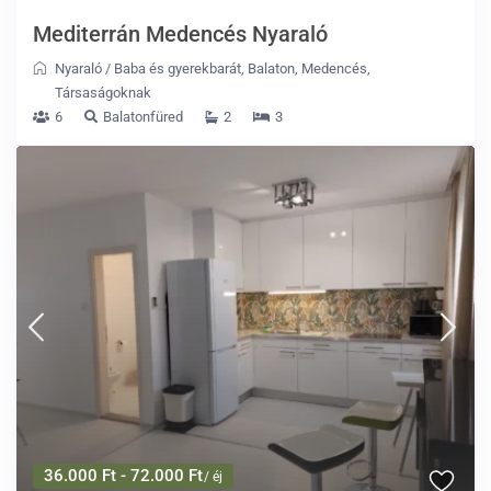
Mediterrán Medencés Nyaraló
Nyaraló
/
Baba és gyerekbarát
,
Balaton
,
Medencés
,
Társaságoknak
6
Balatonfüred
2
3
36.000 Ft - 72.000 Ft
/ éj