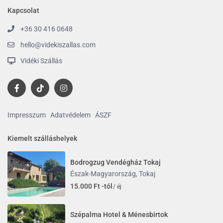
Kapcsolat
+36 30 416 0648
hello@videkiszallas.com
Vidéki Szállás
Impresszum
Adatvédelem
ÁSZF
Kiemelt szálláshelyek
Bodrogzug Vendégház Tokaj
Észak-Magyarország
,
Tokaj
15.000 Ft -tól
/ éj
Szépalma Hotel & Ménesbirtok