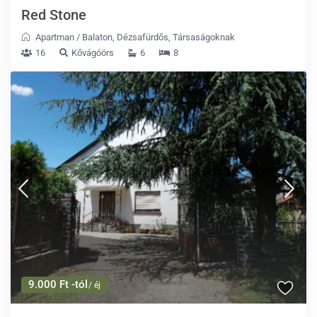
Red Stone
Apartman
/
Balaton
,
Dézsafürdős
,
Társaságoknak
16
Kővágóörs
6
8
9.000 Ft -tól
/ éj