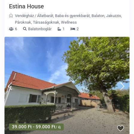
Estina House
Vendégház
/
Állatbarát
,
Baba és gyerekbarát
,
Balaton
,
Jakuzzis
,
Pároknak
,
Társaságoknak
,
Wellness
6
Balatonboglár
1
2
39.000 Ft - 59.000 Ft
/ éj