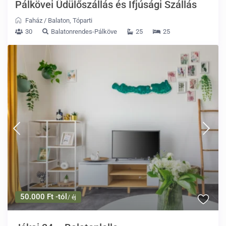
Pálkövei Üdülőszállás és Ifjúsági Szállás
Faház
/
Balaton
,
Tóparti
30
Balatonrendes-Pálköve
25
25
50.000 Ft -tól
/ éj