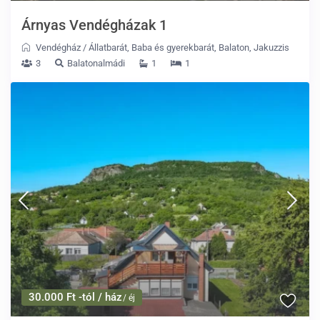
Árnyas Vendégházak 1
Vendégház
/
Állatbarát
,
Baba és gyerekbarát
,
Balaton
,
Jakuzzis
3
Balatonalmádi
1
1
30.000 Ft -tól / ház
/ éj