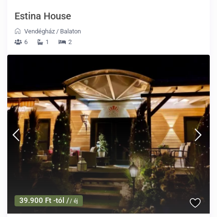
Estina House
Vendégház
/
Balaton
6
1
2
39.900 Ft -tól /
/ éj