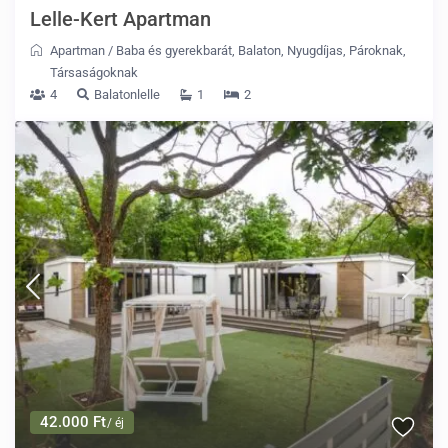
Lelle-Kert Apartman
Apartman
/
Baba és gyerekbarát
,
Balaton
,
Nyugdíjas
,
Pároknak
,
Társaságoknak
4
Balatonlelle
1
2
42.000 Ft
/ éj