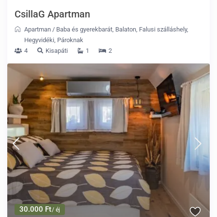
CsillaG Apartman
Apartman
/
Baba és gyerekbarát
,
Balaton
,
Falusi szálláshely
,
Hegyvidéki
,
Pároknak
4
Kisapáti
1
2
30.000 Ft
/ éj