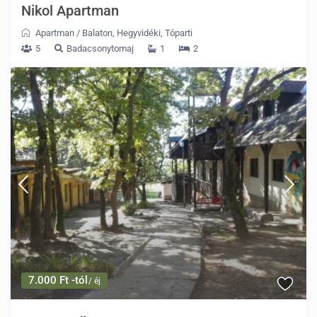
Nikol Apartman
Apartman
/
Balaton
,
Hegyvidéki
,
Tóparti
5
Badacsonytomaj
1
2
7.000 Ft -tól
/ éj