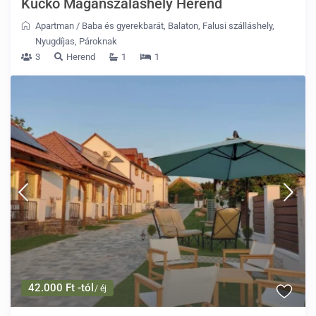
Kuckó Magánszáláshely Herend
Apartman
/
Baba és gyerekbarát
,
Balaton
,
Falusi szálláshely
,
Nyugdíjas
,
Pároknak
3
Herend
1
1
42.000 Ft -tól
/ éj