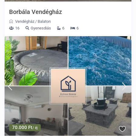
Borbála Vendégház
Vendégház
/
Balaton
16
Gyenesdiás
6
6
70.000 Ft
/ éj