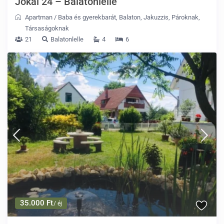
Jókai 24 – Balatonlelle
Apartman
/
Baba és gyerekbarát
,
Balaton
,
Jakuzzis
,
Pároknak
,
Társaságoknak
21
Balatonlelle
4
6
35.000 Ft
/ éj