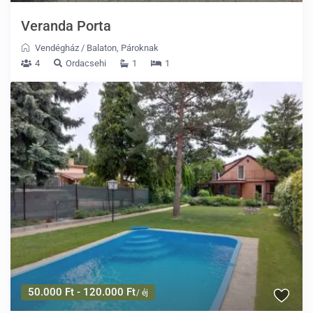
Veranda Porta
Vendégház
/
Balaton
,
Pároknak
4
Ordacsehi
1
1
50.000 Ft - 120.000 Ft
/ éj