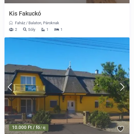
Kis Fakuckó
Faház
/
Balaton
,
Pároknak
2
Sóly
1
1
10.000 Ft / fő
/ éj