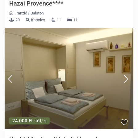
Hazai Provence****
Panzió
/
Balaton
20
Kapolcs
11
11
24.000 Ft -tól
/ éj