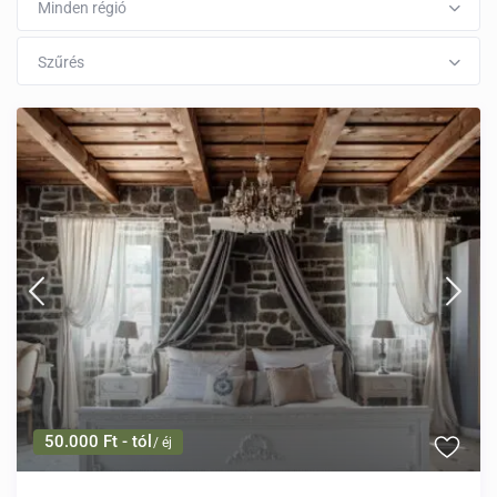
Minden régió
Szűrés
50.000 Ft - tól
/ éj