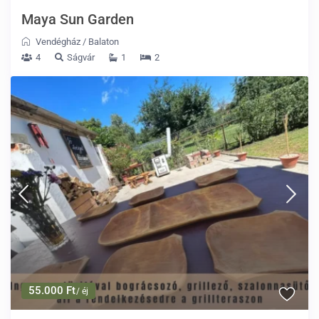
Maya Sun Garden
Vendégház
/
Balaton
4
Ságvár
1
2
55.000 Ft
/ éj