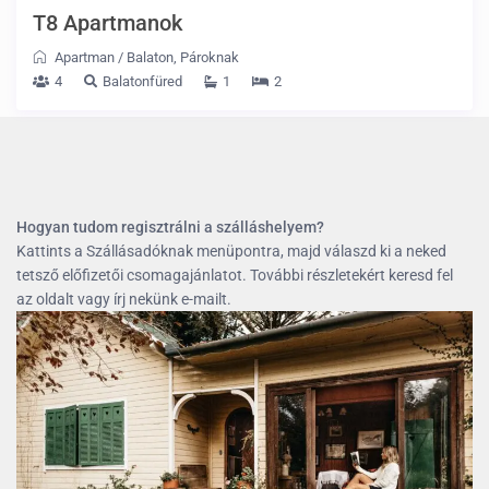
T8 Apartmanok
Apartman
/
Balaton
,
Pároknak
4
Balatonfüred
1
2
Hogyan tudom regisztrálni a szálláshelyem?
Kattints a Szállásadóknak menüpontra, majd válaszd ki a neked
tetsző előfizetői csomagajánlatot. További részletekért keresd fel
az oldalt vagy írj nekünk e-mailt.