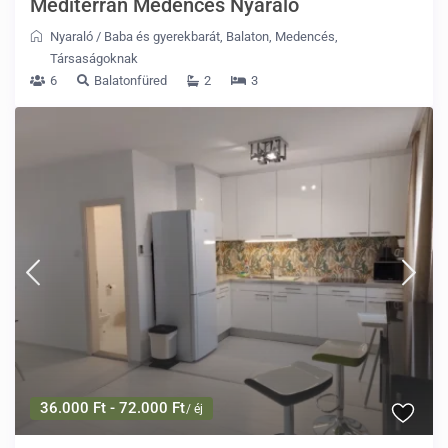
Mediterrán Medencés Nyaraló
Nyaraló
/
Baba és gyerekbarát
,
Balaton
,
Medencés
,
Társaságoknak
6
Balatonfüred
2
3
36.000 Ft - 72.000 Ft
/ éj