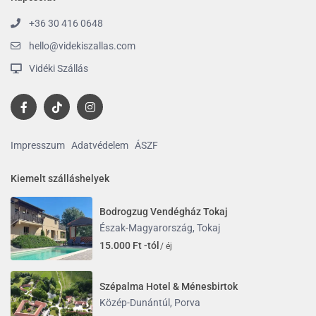
+36 30 416 0648
hello@videkiszallas.com
Vidéki Szállás
Impresszum
Adatvédelem
ÁSZF
Kiemelt szálláshelyek
Bodrogzug Vendégház Tokaj
Észak-Magyarország
,
Tokaj
15.000 Ft -tól
/ éj
Szépalma Hotel & Ménesbirtok
Közép-Dunántúl
,
Porva