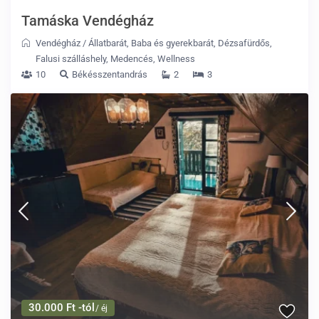
Tamáska Vendégház
Vendégház
/
Állatbarát
,
Baba és gyerekbarát
,
Dézsafürdős
,
Falusi szálláshely
,
Medencés
,
Wellness
10
Békésszentandrás
2
3
30.000 Ft -tól
/ éj