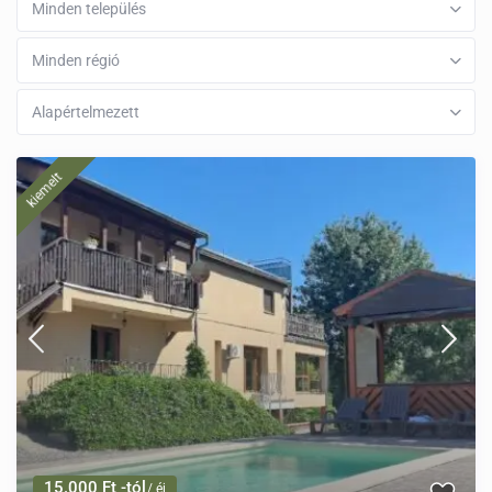
Minden település
Minden régió
Alapértelmezett
kiemelt
15.000 Ft -tól
/ éj