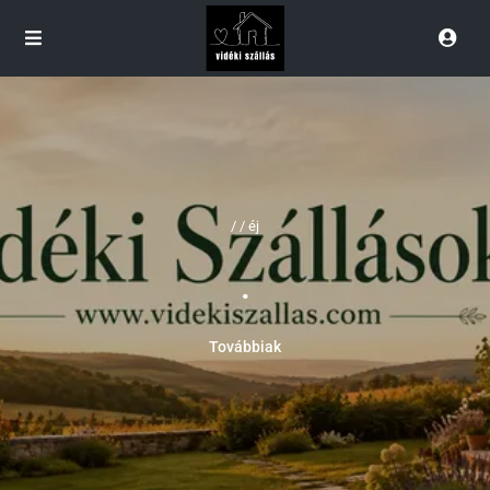
/ / éj
.
Továbbiak