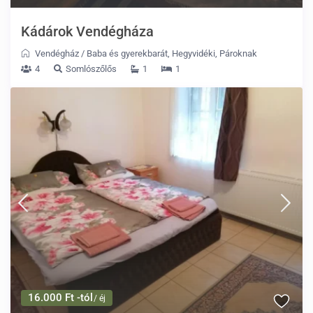
Kádárok Vendégháza
Vendégház
/
Baba és gyerekbarát
,
Hegyvidéki
,
Pároknak
4
Somlószőlős
1
1
16.000 Ft -tól
/ éj