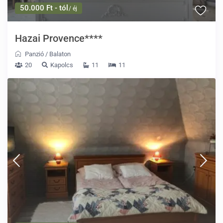
50.000 Ft - tól
/ éj
Hazai Provence****
Panzió
/
Balaton
20
Kapolcs
11
11