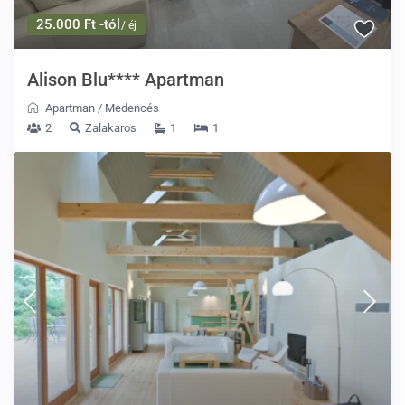
25.000 Ft -tól
/ éj
Alison Blu**** Apartman
Apartman
/
Medencés
2
Zalakaros
1
1