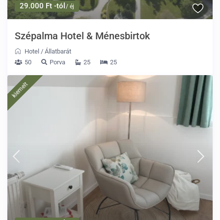
29.000 Ft -tól
/ éj
Szépalma Hotel & Ménesbirtok
Hotel
/
Állatbarát
50
Porva
25
25
kiemelt