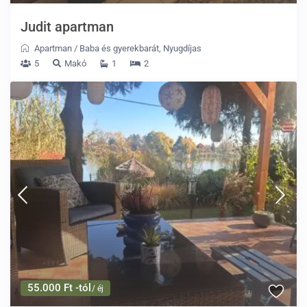
Judit apartman
Apartman
/
Baba és gyerekbarát
,
Nyugdíjas
5
Makó
1
2
55.000 Ft -tól
/ éj