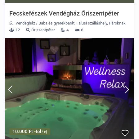
Fecskefészek Vendégház Őriszentpéter
Vendégház
/
Baba és gyerekbarát
,
Falusi szálláshely
,
Pároknak
12
Őriszentpéter
4
6
10.000 Ft -tól
/ éj