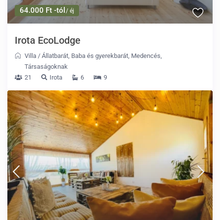
64.000 Ft -tól
/ éj
Irota EcoLodge
Villa
/
Állatbarát
,
Baba és gyerekbarát
,
Medencés
,
Társaságoknak
21
Irota
6
9