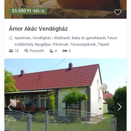
33.500 Ft -tól
/ éj
Ámor Akác Vendégház
Apartman
,
Vendégház
/
Állatbarát
,
Baba és gyerekbarát
,
Falusi
szálláshely
,
Nyugdíjas
,
Pároknak
,
Társaságoknak
,
Tóparti
16
Poroszló
4
4