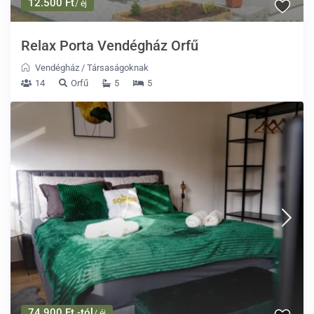
12.500 Ft
/ éj
Relax Porta Vendégház Orfű
Vendégház
/
Társaságoknak
14
Orfű
5
5
74.900 Ft -tól
/ éj