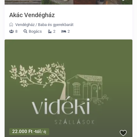
Akác Vendégház
Vendégház
/
Baba és gyerekbarát
8
Bogács
2
2
22.000 Ft -tól
/ éj