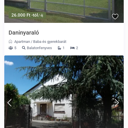
26.000 Ft -tól
/ éj
Daninyaraló
Apartman
/
Baba és gyerekbarát
5
Balatonfenyves
1
2