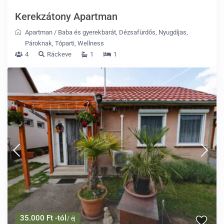
Kerekzátony Apartman
Apartman
/
Baba és gyerekbarát
,
Dézsafürdős
,
Nyugdíjas
,
Pároknak
,
Tóparti
,
Wellness
4
Ráckeve
1
1
35.000 Ft -tól
/ éj