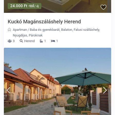
24.000 Ft -tól
/ éj
Kuckó Magánszáláshely Herend
Apartman
/
Baba és gyerekbarát
,
Balaton
,
Falusi szálláshely
,
Nyugdíjas
,
Pároknak
3
Herend
1
1