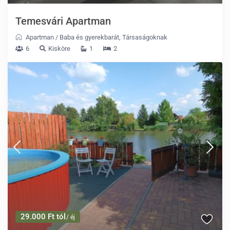
Temesvári Apartman
Apartman
/
Baba és gyerekbarát
,
Társaságoknak
6
Kisköre
1
2
29.000 Ft tól
/ éj