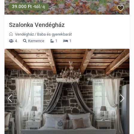
39.000 Ft -tól
/ éj
Szalonka Vendégház
Vendégház
/
Baba és gyerekbarát
4
Kemence
1
1