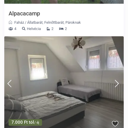
Alpacacamp
Faház
/
Állatbarát
,
Felnőttbarát
,
Pároknak
4
Helvécia
2
2
7.000 Ft tól
/ éj