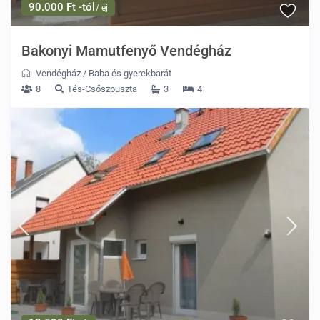
90.000 Ft -tól
/ éj
Bakonyi Mamutfenyő Vendégház
Vendégház
/
Baba és gyerekbarát
8
Tés-Csőszpuszta
3
4