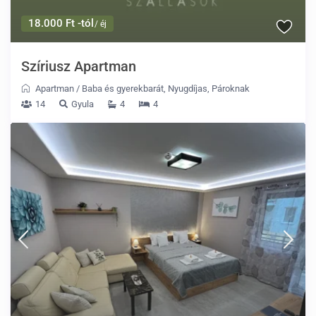
18.000 Ft -tól
/ éj
Szíriusz Apartman
Apartman
/
Baba és gyerekbarát
,
Nyugdíjas
,
Pároknak
14
Gyula
4
4