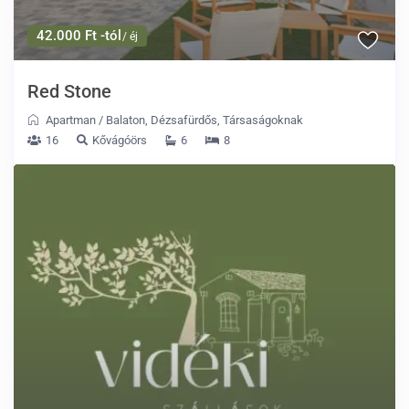
42.000 Ft -tól
/ éj
Red Stone
Apartman
/
Balaton
,
Dézsafürdős
,
Társaságoknak
16
Kővágóörs
6
8