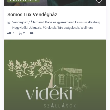
Somos Lux Vendégház
Vendégház
/
Állatbarát
,
Baba és gyerekbarát
,
Falusi szálláshely
,
Hegyvidéki
,
Jakuzzis
,
Pároknak
,
Társaságoknak
,
Wellness
7
2
3