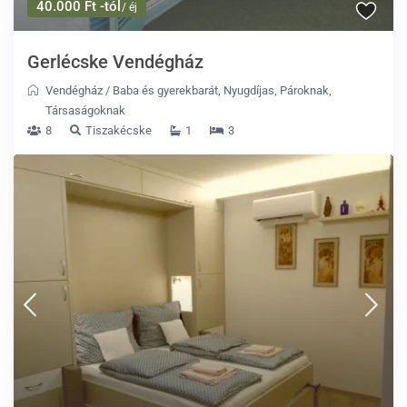
40.000 Ft -tól
/ éj
Gerlécske Vendégház
Vendégház
/
Baba és gyerekbarát
,
Nyugdíjas
,
Pároknak
,
Társaságoknak
8
Tiszakécske
1
3