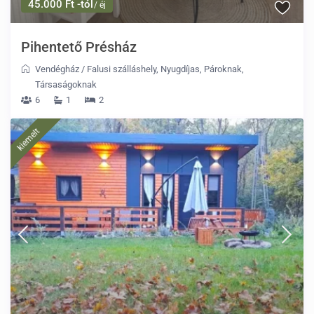
45.000 Ft -tól
/ éj
Pihentető Présház
Vendégház
/
Falusi szálláshely
,
Nyugdíjas
,
Pároknak
,
Társaságoknak
6
1
2
kiemelt