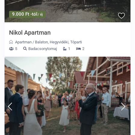
9.000 Ft -tól
/ éj
Nikol Apartman
Apartman
/
Balaton
,
Hegyvidéki
,
Tóparti
5
Badacsonytomaj
1
2