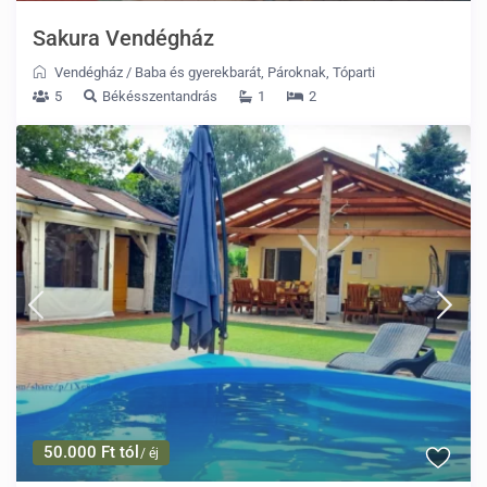
Sakura Vendégház
Vendégház
/
Baba és gyerekbarát
,
Pároknak
,
Tóparti
5
Békésszentandrás
1
2
50.000 Ft tól
/ éj