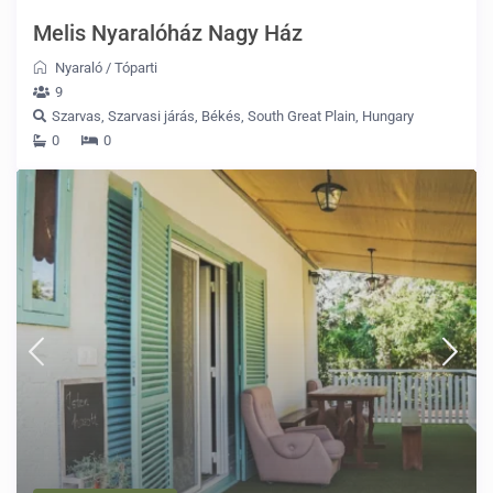
Melis Nyaralóház Nagy Ház
Nyaraló
/
Tóparti
9
Szarvas, Szarvasi járás, Békés, South Great Plain, Hungary
0
0